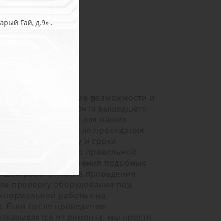
рый Гай, д.9» .
 и ремонт
умевает определение возможности и
есообразности ремонта вышедшего
ния. Данные работы для наших
яем бесплатно. После проведения
бщаем клиенту цену и сроки
аем рекомендации по правильной
дования для исключения подобных
йшей работе. После проведения
им проверку оборудования под
 «нормальной работы» на
. Если после проведения
отказывается от ремонта, мы просто