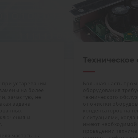
Техническое
т при устаревании
Большая часть пром
замены на более
оборудования требу
и, зачастую, не
технического обслуж
акая задача
от очистки оборудов
рованных
конденсаторов на пл
дключения и
с ситуациями, когда
.
имеют необходимой
проведении техниче
еля частоты на
пример – лифтовые 