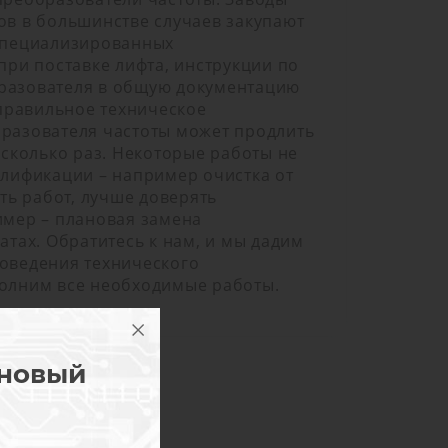
ов в большинстве случаев закупают
специализированных
при поставке лифта, инструкции по
разователя в общую документацию
 правильное техническое
разователя частоты может продлить
есколько раз. Некоторые работы не
алификации – например очистка от
сть работ, лучше доверять
имер – плановая замена
атах. Обратитесь к нам, и мы дадим
оведения технического
олним все необходимые работы.
 новый