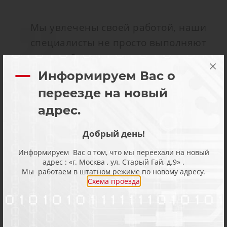
Мы увлечены своей работой, наши
специалисты не просто выполняют
свою работу, но делают это с
интересом и получают от работы
Информируем Вас о
профессиональное удовольствие.
переезде на новый
Именно поэтому мы можем
адрес.
разобраться в любой, даже самой
сложной проблеме, а ремонт
Добрый день!
происходит быстро и качественно. К
Информируем Вас о том, что мы переехали на новый
адрес : «г. Москва , ул. Старый Гай, д.9» .
нам не редко обращаются сами
Мы работаем в штатном режиме по новому адресу.
производители оборудования, к нам
Схема проезда
часто привозят оборудование после
неудачных попыток ремонта
сторонними специалистами. Мы