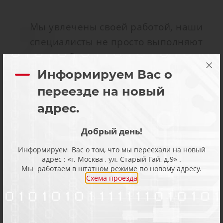
Мы увлечены своей работой, наши
специалисты не просто выполняют
свою работу, но делают это с
интересом и получают от работы
Информируем Вас о
профессиональное удовольствие.
переезде на новый
Именно поэтому мы можем
адрес.
разобраться в любой, даже самой
сложной проблеме, а ремонт
Добрый день!
происходит быстро и качественно. К
Информируем Вас о том, что мы переехали на новый
адрес : «г. Москва , ул. Старый Гай, д.9» .
нам не редко обращаются сами
Мы работаем в штатном режиме по новому адресу.
производители оборудования, к нам
Схема проезда
часто привозят оборудование после
неудачных попыток ремонта
сторонними специалистами. Мы