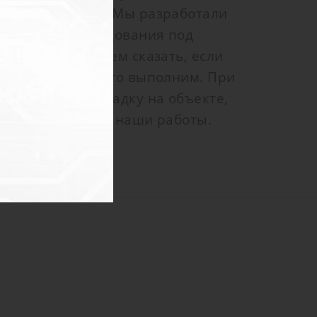
специалистами. Мы разработали
 типового оборудования под
ы уверенно можем сказать, если
зможно, то мы его выполним. При
едем пуско-наладку на объекте,
 гарантию на все наши работы.
ь с Вами.