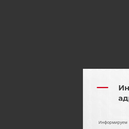
Ин
ад
Информируем Ва