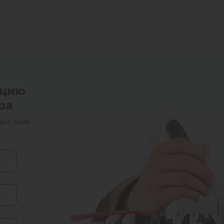
ацию
ра
мые поля