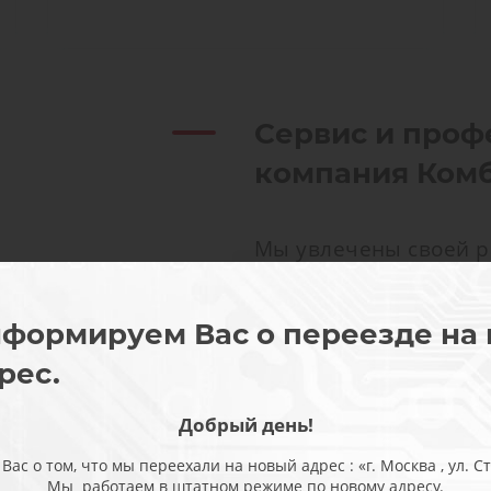
Сервис и проф
компания Ком
Мы увлечены своей р
просто выполняют сво
интересом и получаю
формируем Вас о переезде на
удовольствие. Именн
рес.
любой, даже самой с
происходит быстро и 
Добрый день!
обращаются сами про
с о том, что мы переехали на новый адрес : «г. Москва , ул. Ста
часто привозят обор
Мы работаем в штатном режиме по новому адресу.