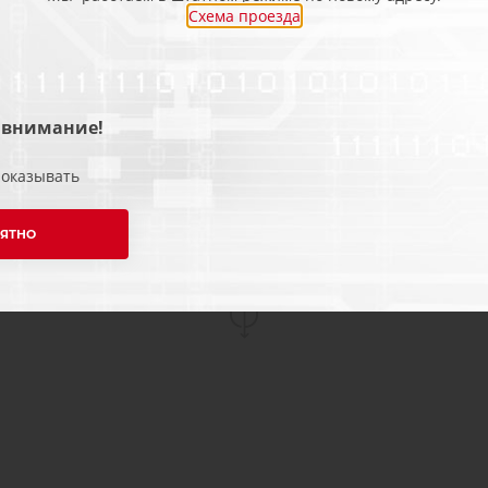
Схема проезда
ремонта сторонними 
стенды для проверки
нагрузкой. Поэтому м
ремонт выполнить во
 внимание!
необходимости произв
показывать
ну и, конечно, дадим
Будем рады поработат
ЯТНО