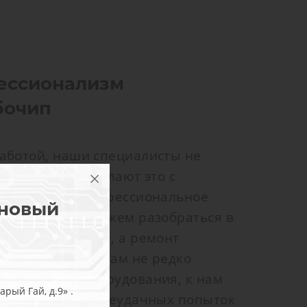
ессионализм
бочип
аботой, наши специалисты не
ю работу, но делают это с
т от работы профессиональное
 новый
о поэтому мы можем разобраться в
ложной проблеме, а ремонт
качественно. К нам не редко
изводители оборудования, к нам
рый Гай, д.9» .
удование после неудачных попыток