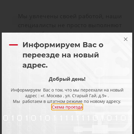
Мы увлечены своей работой, наши
специалисты не просто выполняют
свою работу, но делают это с
интересом и получают от работы
Информируем Вас о
профессиональное удовольствие.
переезде на новый
Именно поэтому мы можем
адрес.
разобраться в любой, даже самой
сложной проблеме, а ремонт
Добрый день!
происходит быстро и качественно. К
Информируем Вас о том, что мы переехали на новый
адрес : «г. Москва , ул. Старый Гай, д.9» .
нам не редко обращаются сами
Мы работаем в штатном режиме по новому адресу.
производители оборудования, к нам
Схема проезда
часто привозят оборудование после
неудачных попыток ремонта
сторонними специалистами. Мы