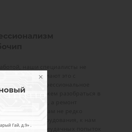
ессионализм
бочип
аботой, наши специалисты не
ю работу, но делают это с
т от работы профессиональное
 новый
о поэтому мы можем разобраться в
ложной проблеме, а ремонт
качественно. К нам не редко
изводители оборудования, к нам
рый Гай, д.9» .
удование после неудачных попыток