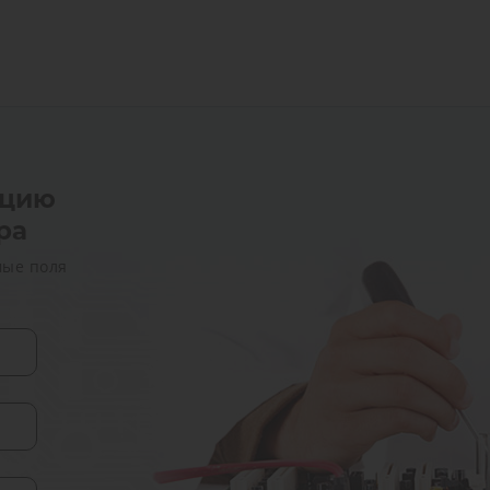
ацию
ра
мые поля