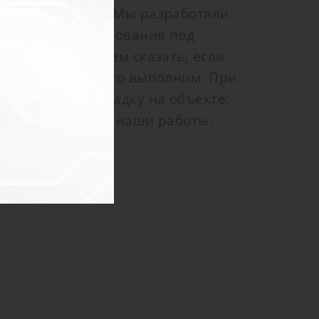
специалистами. Мы разработали
 типового оборудования под
ы уверенно можем сказать, если
зможно, то мы его выполним. При
едем пуско-наладку на объекте,
 гарантию на все наши работы.
ь с Вами.