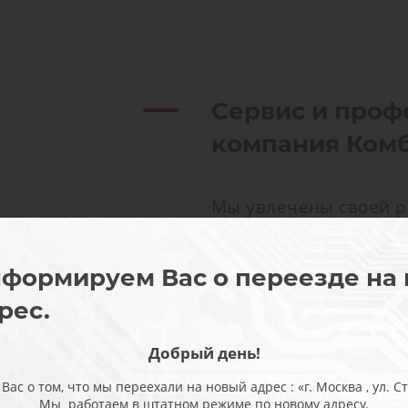
Сервис и проф
компания Ком
Мы увлечены своей р
просто выполняют сво
интересом и получаю
формируем Вас о переезде на
удовольствие. Именн
рес.
любой, даже самой с
происходит быстро и 
Добрый день!
обращаются сами про
с о том, что мы переехали на новый адрес : «г. Москва , ул. Ста
часто привозят обор
Мы работаем в штатном режиме по новому адресу.