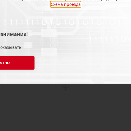
Схема проезда
ремонта сторонними 
стенды для проверки
нагрузкой. Поэтому м
ремонт выполнить во
 внимание!
необходимости произв
показывать
ну и, конечно, дадим
Будем рады поработат
ЯТНО