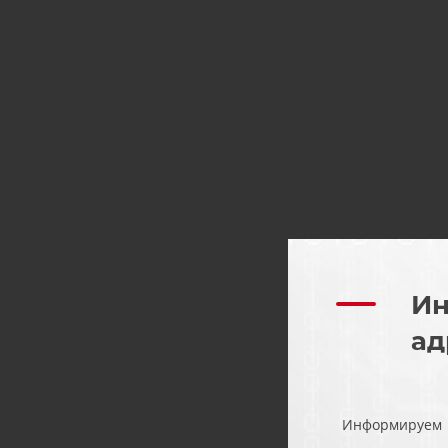
Ин
ад
Информируем Ва