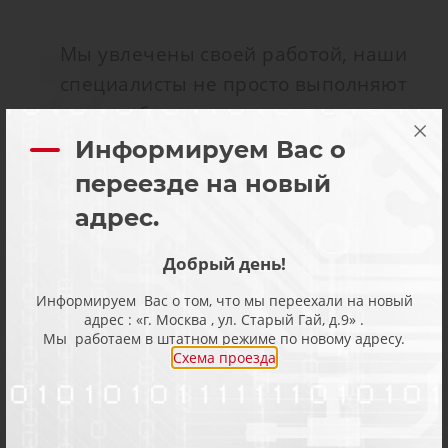
Мы увлечены своей работой, наши
специалисты не просто выполняют
свою работу, но делают это с
интересом и получают от работы
Информируем Вас о
профессиональное удовольствие.
переезде на новый
Именно поэтому мы можем
адрес.
разобраться в любой, даже самой
сложной проблеме, а ремонт
Добрый день!
происходит быстро и качественно. К
Информируем Вас о том, что мы переехали на новый
адрес : «г. Москва , ул. Старый Гай, д.9» .
нам не редко обращаются сами
Мы работаем в штатном режиме по новому адресу.
производители оборудования, к нам
Схема проезда
часто привозят оборудование после
неудачных попыток ремонта
сторонними специалистами. Мы