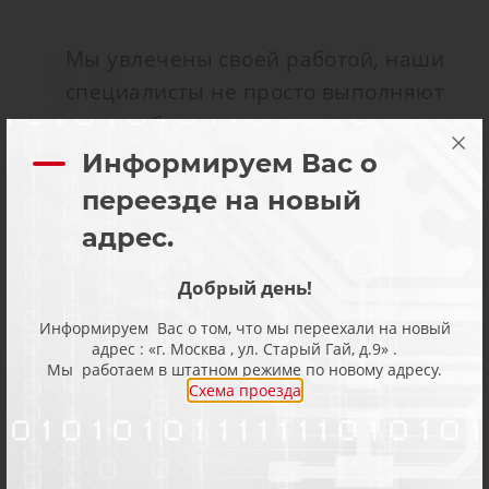
Мы увлечены своей работой, наши
специалисты не просто выполняют
свою работу, но делают это с
интересом и получают от работы
Информируем Вас о
профессиональное удовольствие.
переезде на новый
Именно поэтому мы можем
адрес.
разобраться в любой, даже самой
сложной проблеме, а ремонт
Добрый день!
происходит быстро и качественно. К
Информируем Вас о том, что мы переехали на новый
адрес : «г. Москва , ул. Старый Гай, д.9» .
нам не редко обращаются сами
Мы работаем в штатном режиме по новому адресу.
производители оборудования, к нам
Схема проезда
часто привозят оборудование после
неудачных попыток ремонта
сторонними специалистами. Мы