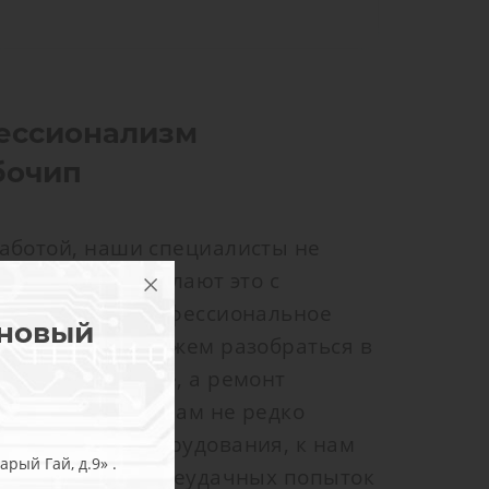
ессионализм
бочип
аботой, наши специалисты не
ю работу, но делают это с
т от работы профессиональное
 новый
о поэтому мы можем разобраться в
ложной проблеме, а ремонт
качественно. К нам не редко
изводители оборудования, к нам
рый Гай, д.9» .
удование после неудачных попыток