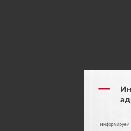
Ин
ад
Информируем Ва