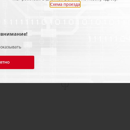
Схема проезда
ремонта сторонними 
стенды для проверки
нагрузкой. Поэтому м
ремонт выполнить во
 внимание!
необходимости произв
показывать
ну и, конечно, дадим
Будем рады поработат
ЯТНО