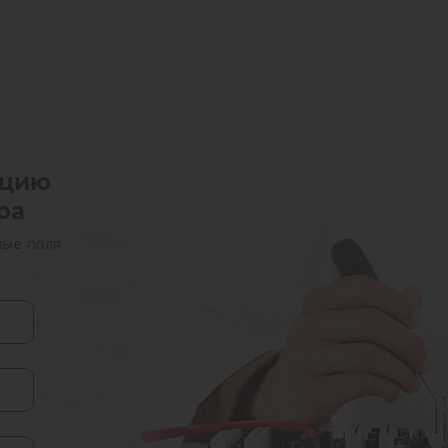
ацию
ра
мые поля