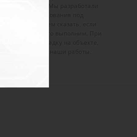
специалистами. Мы разработали
 типового оборудования под
ы уверенно можем сказать, если
зможно, то мы его выполним. При
едем пуско-наладку на объекте,
 гарантию на все наши работы.
ь с Вами.