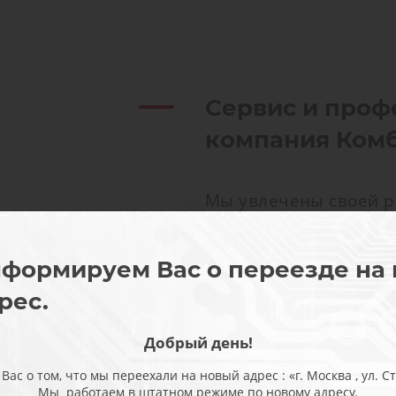
Сервис и проф
компания Ком
Мы увлечены своей р
просто выполняют сво
интересом и получаю
формируем Вас о переезде на
удовольствие. Именн
рес.
любой, даже самой с
происходит быстро и 
Добрый день!
обращаются сами про
с о том, что мы переехали на новый адрес : «г. Москва , ул. Ста
часто привозят обор
Мы работаем в штатном режиме по новому адресу.